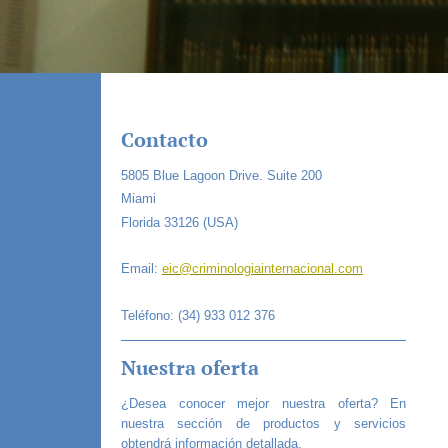
Contacto
5805 Blue Lagoon Drive. Suite 200
Miami
Florida 33126 (USA)
Email:
eic@criminologiainternacional.com
Teléfono: (34) 933 012 376
Nuestra oferta
¿Desea conocer mejor nuestra oferta? En
nuestra sección de productos y servicios
obtendrá información detallada.