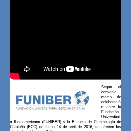
Según el
convenio
marco de
colaboració
n entre la
Fundación
Universitari
a Iberoamericana (FUNIBER) y la Escuela de Criminología de
Cataluña (ECC) de fecha 14 de abril de 2016, se ofrecen los